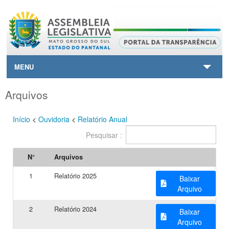
MENU
HOME
Arquivos
CONTATO
Início
<
Ouvidoria
<
Relatório Anual
Pesquisar :
SAIBA+
N°
Arquivos
VOLTAR AO SITE PRINCIPAL
1
Relatório 2025
Baixar
Arquivo
2
Relatório 2024
Baixar
Arquivo