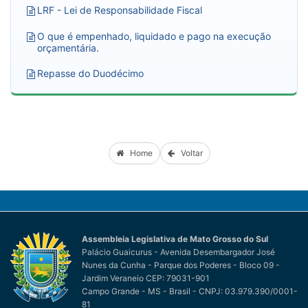
LRF - Lei de Responsabilidade Fiscal
O que é empenhado, liquidado e pago na execução
orçamentária.
Repasse do Duodécimo
Home
Voltar
Assembleia Legislativa de Mato Grosso do Sul
Palácio Guaicurus - Avenida Desembargador José
Nunes da Cunha - Parque dos Poderes - Bloco 09 -
Jardim Veraneio CEP: 79031-901
Campo Grande - MS - Brasil - CNPJ: 03.979.390/0001-
81