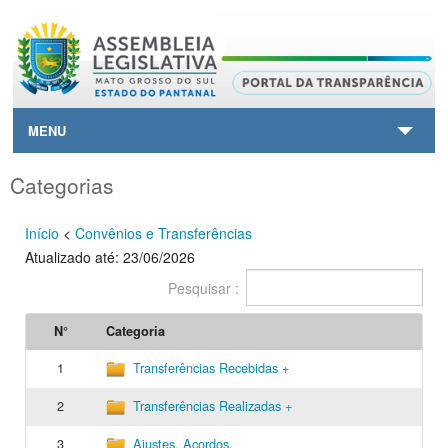
MENU
HOME
Categorias
CONTATO
Início
<
Convênios e Transferências
Atualizado até: 23/06/2026
SAIBA+
Pesquisar :
VOLTAR AO SITE PRINCIPAL
N°
Categoria
1
Transferências Recebidas +
2
Transferências Realizadas +
3
Ajustes, Acordos,