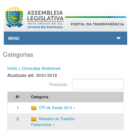
MENU
HOME
Categorias
CONTATO
Início
<
Consultas Anteriores
Atualizado até: 30/01/2018
SAIBA+
Pesquisar :
VOLTAR AO SITE PRINCIPAL
N°
Categoria
1
CPI da Saúde 2013 +
2
Relatório do Trabalho
Parlamentar +