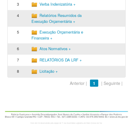
3
Verba Indenizatória +
4
Relatórios Resumidos da
Execução Orçamentária +
5
Execução Orçamentária e
Financeira +
6
Atos Normativos +
7
RELATÓRIOS DA LRF +
8
Licitação +
Anterior |
1
| Seguinte |
Este site foi desenvolvido pela equipe de TI da Assembleia Legislativa de Mato Grosso do Sul.