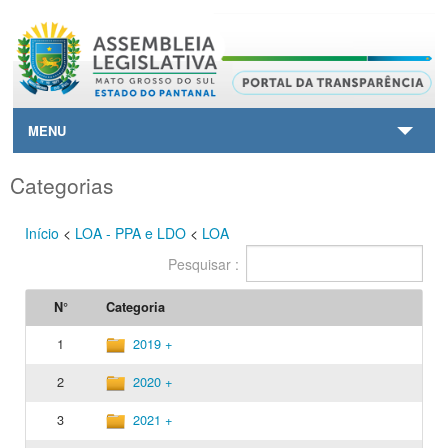
MENU
HOME
Categorias
CONTATO
Início
<
LOA - PPA e LDO
<
LOA
Pesquisar :
SAIBA+
N°
Categoria
VOLTAR AO SITE PRINCIPAL
1
2019 +
2
2020 +
3
2021 +