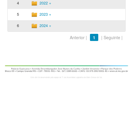
4
2022 +
5
2023 +
6
2024 +
Anterior |
1
| Seguinte |
Este site foi desenvolvido pela equipe de TI da Assembleia Legislativa de Mato Grosso do Sul.